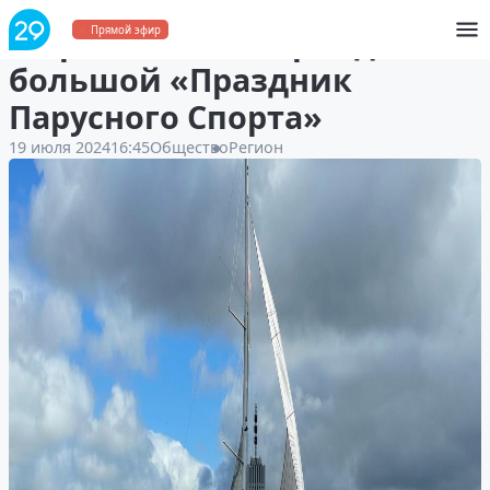
В Архангельске пройдёт
Прямой эфир
большой «Праздник
Парусного Спорта»
19 июля 2024
16:45
Общество
Регион