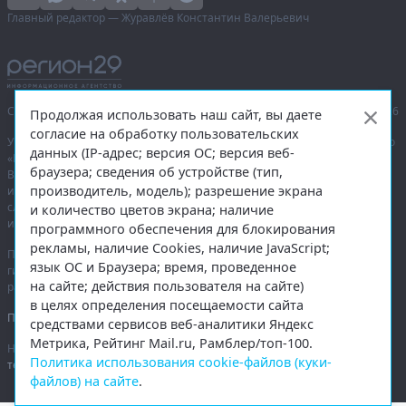
Главный редактор — Журавлёв Константин Валерьевич
Сетевое издание «Информационное агентство Регион 29»,
© 2016–2026
Продолжая использовать наш сайт, вы даете
согласие на обработку пользовательских
Учредитель — общество с ограниченной ответственностью «Агентство
данных (IP-адрес; версия ОС; версия веб-
«Правда Севера».
браузера; сведения об устройстве (тип,
Выписка из реестра зарегистрированных средств массовой
производитель, модель); разрешение экрана
информации:
ЭЛ № ФС 77-74226
от 09.11.2018 выдано Федеральной
службой по надзору в сфере связи, информационных технологий
и количество цветов экрана; наличие
и массовых коммуникаций (Роскомнадзор).
программного обеспечения для блокирования
рекламы, наличие Cookies, наличие JavaScript;
При полном или частичном использовании любых материалов
язык ОС и Браузера; время, проведенное
гиперссылка на
region29.ru
обязательна. Копирование материалов без
на сайте; действия пользователя на сайте)
разрешения администрации сайта запрещено.
в целях определения посещаемости сайта
Правовая информация
.
средствами сервисов веб-аналитики Яндекс
Метрика, Рейтинг Mail.ru, Рамблер/топ-100.
На информационном ресурсе применяются
рекомендательные
Политика использования cookie-файлов (куки-
технологии
.
файлов) на сайте
.