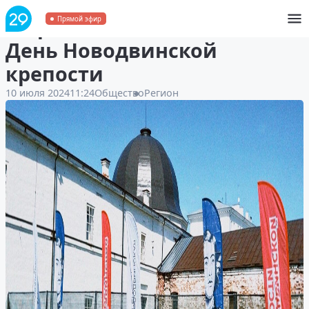
В Архангельске отмечают
Прямой эфир
День Новодвинской
крепости
10 июля 2024
11:24
Общество
Регион