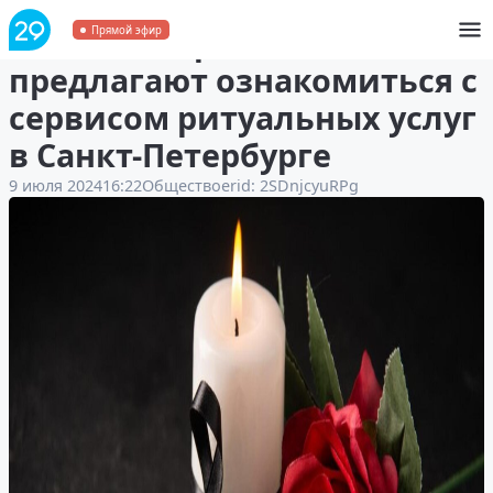
Жителям Архангельска
Прямой эфир
предлагают ознакомиться с
сервисом ритуальных услуг
в Санкт-Петербурге
9 июля 2024
16:22
Общество
erid: 2SDnjcyuRPg