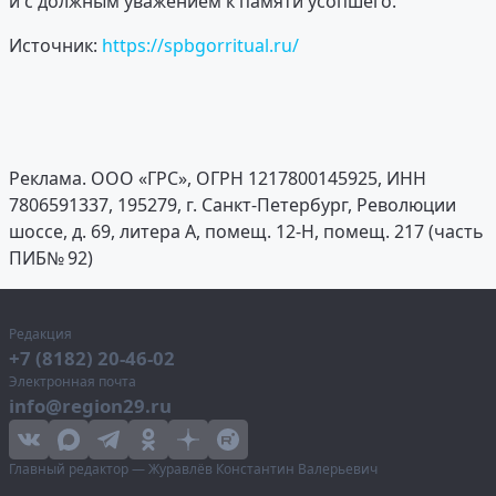
и с должным уважением к памяти усопшего.
Источник:
https://spbgorritual.ru/
Реклама. ООО «ГРС», ОГРН 1217800145925, ИНН
7806591337, 195279, г. Санкт-Петербург, Революции
шоссе, д. 69, литера А, помещ. 12-Н, помещ. 217 (часть
ПИБ№ 92)
Редакция
+7 (8182) 20-46-02
Электронная почта
info@region29.ru
Главный редактор — Журавлёв Константин Валерьевич