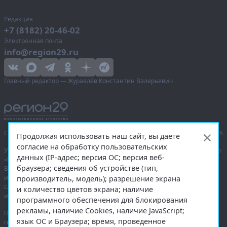
Редакция
+7 (8182) 20-46-02
Электронная почта
info@region29.ru
Главный редактор — Журавлёв Константин Валерьевич
Сетевое издание «Информационное агентство Регион 29»,
© 2016–2026
Продолжая использовать наш сайт, вы даете
согласие на обработку пользовательских
Учредитель — общество с ограниченной ответственностью «Агентство
данных (IP-адрес; версия ОС; версия веб-
«Правда Севера».
браузера; сведения об устройстве (тип,
Выписка из реестра зарегистрированных средств массовой
информации:
ЭЛ № ФС 77-74226
от 09.11.2018 выдано Федеральной
производитель, модель); разрешение экрана
службой по надзору в сфере связи, информационных технологий
и количество цветов экрана; наличие
и массовых коммуникаций (Роскомнадзор).
программного обеспечения для блокирования
рекламы, наличие Cookies, наличие JavaScript;
При полном или частичном использовании любых материалов
язык ОС и Браузера; время, проведенное
гиперссылка на
region29.ru
обязательна. Копирование материалов без