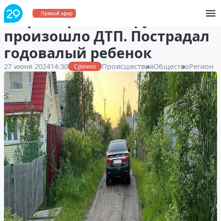
В Приморском округе
Прямой эфир
произошло ДТП. Пострадал
годовалый ребенок
27 июня 2024
14:30
Происшествия
Общество
Регион
Срочно