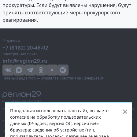
прокуратуры. Если будут выявлены нарушения, будут
приняты соответствующие меры прокурорского
реагирования.
Редакция
+7 (8182) 20-46-02
Электронная почта
info@region29.ru
Главный редактор — Журавлёв Константин Валерьевич
Сетевое издание «Информационное агентство Регион 29»,
© 2016–2026
Продолжая использовать наш сайт, вы даете
согласие на обработку пользовательских
Учредитель — общество с ограниченной ответственностью «Агентство
данных (IP-адрес; версия ОС; версия веб-
«Правда Севера».
браузера; сведения об устройстве (тип,
Выписка из реестра зарегистрированных средств массовой
производитель, модель); разрешение экрана
информации:
ЭЛ № ФС 77-74226
от 09.11.2018 выдано Федеральной