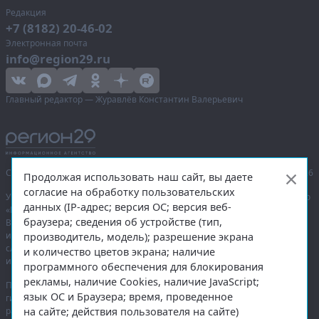
Редакция
+7 (8182) 20-46-02
Электронная почта
info@region29.ru
Главный редактор — Журавлёв Константин Валерьевич
Сетевое издание «Информационное агентство Регион 29»,
© 2016–2026
Продолжая использовать наш сайт, вы даете
согласие на обработку пользовательских
Учредитель — общество с ограниченной ответственностью «Агентство
данных (IP-адрес; версия ОС; версия веб-
«Правда Севера».
браузера; сведения об устройстве (тип,
Выписка из реестра зарегистрированных средств массовой
информации:
ЭЛ № ФС 77-74226
от 09.11.2018 выдано Федеральной
производитель, модель); разрешение экрана
службой по надзору в сфере связи, информационных технологий
и количество цветов экрана; наличие
и массовых коммуникаций (Роскомнадзор).
программного обеспечения для блокирования
рекламы, наличие Cookies, наличие JavaScript;
При полном или частичном использовании любых материалов
язык ОС и Браузера; время, проведенное
гиперссылка на
region29.ru
обязательна. Копирование материалов без
на сайте; действия пользователя на сайте)
разрешения администрации сайта запрещено.