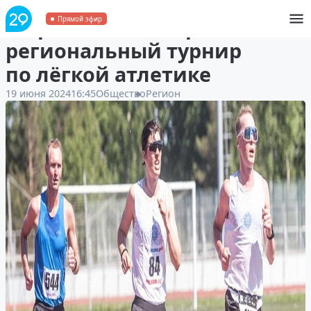
В Архангельске прошел
Прямой эфир
региональный турнир
по лёгкой атлетике
19 июня 2024
16:45
Общество
Регион