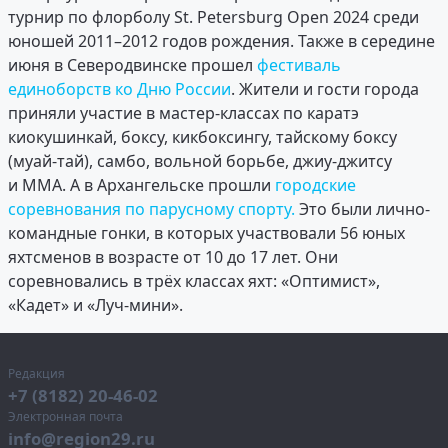
турнир по флорболу St. Petersburg Open 2024 среди
юношей 2011–2012 годов рождения. Также в середине
июня в Северодвинске прошел
фестиваль
единоборств ко Дню России
. Жители и гости города
приняли участие в мастер-классах по каратэ
киокушинкай, боксу, кикбоксингу, тайскому боксу
(муай-тай), самбо, вольной борьбе, джиу-джитсу
и ММА. А в Архангельске прошли
городские
соревнования по парусному спорту.
Это были лично-
командные гонки, в которых участвовали 56 юных
яхтсменов в возрасте от 10 до 17 лет. Они
соревновались в трёх классах яхт: «Оптимист»,
«Кадет» и «Луч-мини».
Редакция
+7 (8182) 20-46-02
Электронная почта
info@region29.ru