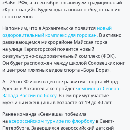
«ЗаБег.РФ», а в сентябре организуем традиционный
«Кросс наций». Будем ждать новых побед от наших
спортсменов.
Напомним, что в Архангельске появится
новый
оздоровительный комплекс для горожан.
В активно
развивающемся микрорайоне Майская горка
на улице Карпогорской появится новый
физкультурно-оздоровительный комплекс (ФОК).
Он будет расположен между школой Соловецких юнг
и центром пляжных видов спорта «Бора Бора».
А с 26 по 30 июня в центре развития спорта «Норд
Арена» в Архангельске пройдёт
чемпионат Северо-
Запада России по боксу
. В нём примут участие
мужчины и женщины в возрасте от 19 до 40 лет.
Ранее команда «Севмаша» победила
на
всероссийском турнире по флорболу
в Санкт-
Петербурге. Завершился всероссийский детский