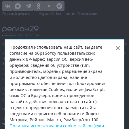
Главный редактор — Журавлёв Константин Валерьевич
Сетевое издание «Информационное агентство Регион 29»,
© 2016–2026
Продолжая использовать наш сайт, вы даете
согласие на обработку пользовательских
Учредитель — общество с ограниченной ответственностью «Агентство
«Правда Севера».
данных (IP-адрес; версия ОС; версия веб-
Выписка из реестра зарегистрированных средств массовой
браузера; сведения об устройстве (тип,
информации:
ЭЛ № ФС 77-74226
от 09.11.2018 выдано Федеральной
производитель, модель); разрешение экрана
службой по надзору в сфере связи, информационных технологий
и количество цветов экрана; наличие
и массовых коммуникаций (Роскомнадзор).
программного обеспечения для блокирования
При полном или частичном использовании любых материалов
рекламы, наличие Cookies, наличие JavaScript;
гиперссылка на
region29.ru
обязательна. Копирование материалов без
язык ОС и Браузера; время, проведенное
разрешения администрации сайта запрещено.
на сайте; действия пользователя на сайте)
в целях определения посещаемости сайта
Правовая информация
.
средствами сервисов веб-аналитики Яндекс
На информационном ресурсе применяются
рекомендательные
Метрика, Рейтинг Mail.ru, Рамблер/топ-100.
технологии
.
Политика использования cookie-файлов (куки-