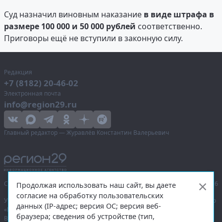
Суд назначил виновным наказание
в виде штрафа в
размере 100 000 и 50 000 рублей
соответственно.
Приговоры ещё не вступили в законную силу.
Редакция
+7 (8182) 20-46-02
Электронная почта
info@region29.ru
Главный редактор — Журавлёв Константин Валерьевич
Сетевое издание «Информационное агентство Регион 29»,
© 2016–2026
Продолжая использовать наш сайт, вы даете
согласие на обработку пользовательских
Учредитель — общество с ограниченной ответственностью «Агентство
данных (IP-адрес; версия ОС; версия веб-
«Правда Севера».
браузера; сведения об устройстве (тип,
Выписка из реестра зарегистрированных средств массовой