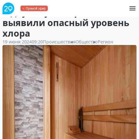
В двух саунах Архангельска
Прямой эфир
выявили опасный уровень
хлора
19 июня 2024
09:20
Происшествия
Общество
Регион