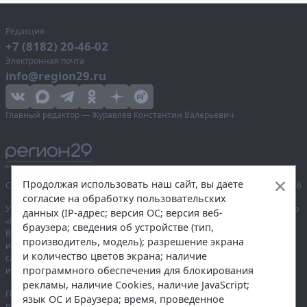
Редакция
+7 (8182) 20-46-02
Электронная почта
info@region29.ru
Главный редактор — Журавлёв Константин Валерьевич
Продолжая использовать наш сайт, вы даете
Сетевое издание «Информационное агентство Регион 29»,
© 2016–2026
согласие на обработку пользовательских
Учредитель — общество с ограниченной ответственностью «Агентство
данных (IP-адрес; версия ОС; версия веб-
«Правда Севера».
браузера; сведения об устройстве (тип,
Выписка из реестра зарегистрированных средств массовой
производитель, модель); разрешение экрана
информации:
ЭЛ № ФС 77-74226
от 09.11.2018 выдано Федеральной
и количество цветов экрана; наличие
службой по надзору в сфере связи, информационных технологий
программного обеспечения для блокирования
и массовых коммуникаций (Роскомнадзор).
рекламы, наличие Cookies, наличие JavaScript;
При полном или частичном использовании любых материалов
язык ОС и Браузера; время, проведенное
гиперссылка на
region29.ru
обязательна. Копирование материалов без