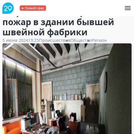
В Архангельске произошёл
Прямой эфир
пожар в здании бывшей
швейной фабрики
5 июня 2024
13:25
Происшествия
Общество
Регион