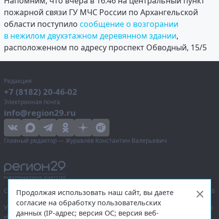
Напомним, что вчера в 16:46 на центральный пункт
пожарной связи ГУ МЧС России по Архангельской
области поступило
сообщение о возгорании
в нежилом двухэтажном деревянном здании
,
расположенном по адресу проспект Обводный, 15/5
Редакция
+7 (8182) 20-46-02
Электронная почта
info@region29.ru
Главный редактор — Журавлёв Константин Валерьевич
Сетевое издание «Информационное агентство Регион 29»,
© 2016–2026
Продолжая использовать наш сайт, вы даете
согласие на обработку пользовательских
Учредитель — общество с ограниченной ответственностью «Агентство
данных (IP-адрес; версия ОС; версия веб-
«Правда Севера».