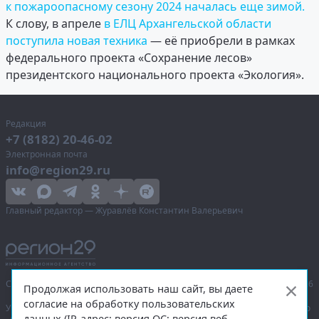
к пожароопасному сезону 2024 началась еще зимой.
К слову, в апреле
в ЕЛЦ Архангельской области
поступила новая техника
— её приобрели в рамках
федерального проекта «Сохранение лесов»
президентского национального проекта «Экология».
Редакция
+7 (8182) 20-46-02
Электронная почта
info@region29.ru
Главный редактор — Журавлёв Константин Валерьевич
Сетевое издание «Информационное агентство Регион 29»,
© 2016–2026
Продолжая использовать наш сайт, вы даете
согласие на обработку пользовательских
Учредитель — общество с ограниченной ответственностью «Агентство
данных (IP-адрес; версия ОС; версия веб-