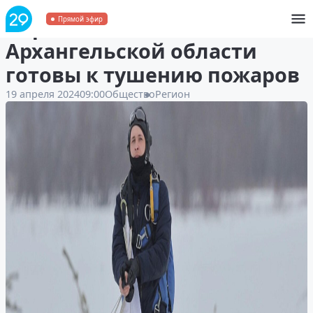
Парашютисты-спасатели
Прямой эфир
Архангельской области
готовы к тушению пожаров
19 апреля 2024
09:00
Общество
Регион