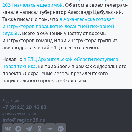
2024 началась еще зимой.
Об этом в своем телеграм-
канале написал губернатор Александр Цыбульский.
Также писали о том, что
в Архангельске готовят
инструкторов парашютно-десантной пожарной
службы
. Всего в обучении участвуют восемь
инструкторов команд и три инструктора групп из
авиаподразделений ЕЛЦ со всего региона.
Недавно
в ЕЛЦ Архангельской области поступила
новая техника.
Её приобрели в рамках федерального
проекта «Сохранение лесов» президентского
национального проекта «Экология».
Редакция
+7 (8182) 20-46-02
Электронная почта
info@region29.ru