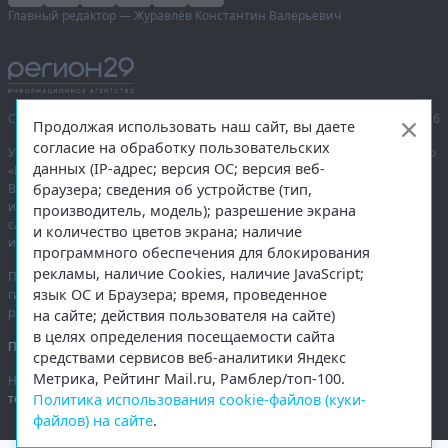
Главный редактор — Журавлёв Константин Валерьевич
Сетевое издание «Информационное агентство Регион 29»,
© 2016–2026
Продолжая использовать наш сайт, вы даете
согласие на обработку пользовательских
Учредитель — общество с ограниченной ответственностью «Агентство
данных (IP-адрес; версия ОС; версия веб-
«Правда Севера».
браузера; сведения об устройстве (тип,
Выписка из реестра зарегистрированных средств массовой
информации:
ЭЛ № ФС 77-74226
от 09.11.2018 выдано Федеральной
производитель, модель); разрешение экрана
службой по надзору в сфере связи, информационных технологий
и количество цветов экрана; наличие
и массовых коммуникаций (Роскомнадзор).
программного обеспечения для блокирования
рекламы, наличие Cookies, наличие JavaScript;
При полном или частичном использовании любых материалов
язык ОС и Браузера; время, проведенное
гиперссылка на
region29.ru
обязательна. Копирование материалов без
разрешения администрации сайта запрещено.
на сайте; действия пользователя на сайте)
в целях определения посещаемости сайта
Правовая информация
.
средствами сервисов веб-аналитики Яндекс
Метрика, Рейтинг Mail.ru, Рамблер/топ-100.
На информационном ресурсе применяются
рекомендательные
Политика использования cookie-файлов (куки-
технологии
.
файлов) на сайте
.