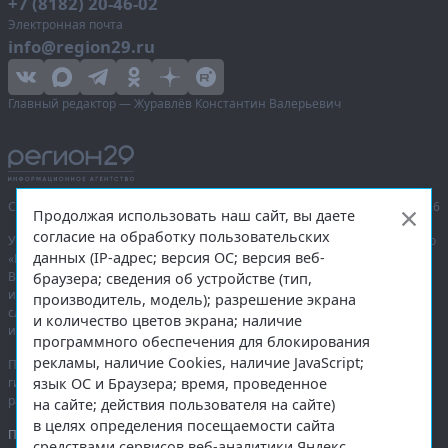
+7 (8182) 20-46-02
Электронная почта
info@region29.ru
Главный редактор — Журавлёв Константин Валерьевич
Сетевое издание «Информационное агентство Регион 29»,
© 2016–2026
Продолжая использовать наш сайт, вы даете
согласие на обработку пользовательских
Учредитель — общество с ограниченной ответственностью «Агентство
данных (IP-адрес; версия ОС; версия веб-
«Правда Севера».
Выписка из реестра зарегистрированных средств массовой
браузера; сведения об устройстве (тип,
информации:
ЭЛ № ФС 77-74226
от 09.11.2018 выдано Федеральной
производитель, модель); разрешение экрана
службой по надзору в сфере связи, информационных технологий
и количество цветов экрана; наличие
и массовых коммуникаций (Роскомнадзор).
программного обеспечения для блокирования
рекламы, наличие Cookies, наличие JavaScript;
При полном или частичном использовании любых материалов
язык ОС и Браузера; время, проведенное
гиперссылка на
region29.ru
обязательна. Копирование материалов без
разрешения администрации сайта запрещено.
на сайте; действия пользователя на сайте)
в целях определения посещаемости сайта
Правовая информация
.
средствами сервисов веб-аналитики Яндекс