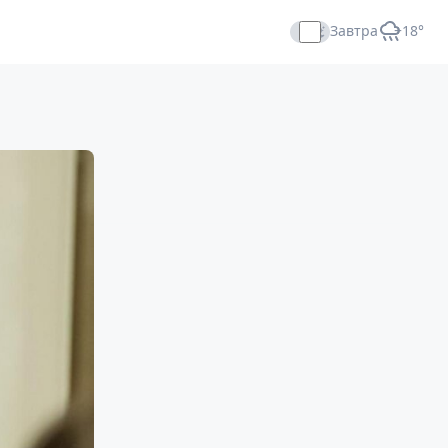
Завтра
+18°
Прямой эфир