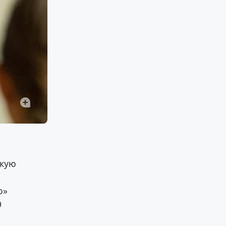
скую
о»
9