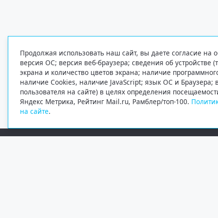
Продолжая использовать наш сайт, вы даете согласие на о
версия ОС; версия веб-браузера; сведения об устройстве (
экрана и количество цветов экрана; наличие программно
наличие Cookies, наличие JavaScript; язык ОС и Браузера;
пользователя на сайте) в целях определения посещаемост
Яндекс Метрика, Рейтинг Mail.ru, Рамблер/топ-100.
Политик
на сайте
.
Редакция
Электронная почта
+7 (8182) 20-46-02
info@region29.ru
Главный редактор — Журавлёв Константин Валерьевич