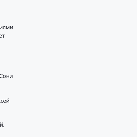
циями
ет
 Сони
ксей
й,