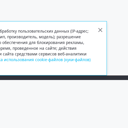
бработку пользовательских данных (IP-адрес;
тип, производитель, модель); разрешение
го обеспечения для блокирования рекламы,
 время, проведенное на сайте; действия
и сайта средствами сервисов веб-аналитики
а использования cookie-файлов (куки-файлов)
Сетевое издание «Информационно
Учредитель — общество с ограни
Выписка из реестра зарегистрир