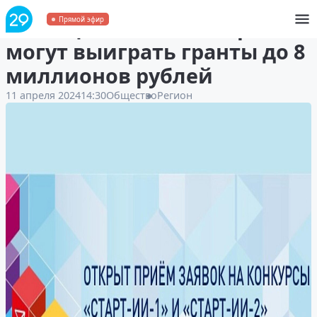
IT специалисты Поморья
Прямой эфир
могут выиграть гранты до 8
миллионов рублей
11 апреля 2024
14:30
Общество
Регион