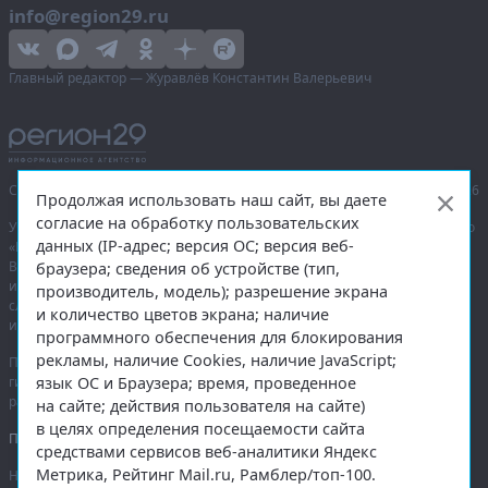
info@region29.ru
Главный редактор — Журавлёв Константин Валерьевич
Сетевое издание «Информационное агентство Регион 29»,
© 2016–2026
Продолжая использовать наш сайт, вы даете
согласие на обработку пользовательских
Учредитель — общество с ограниченной ответственностью «Агентство
данных (IP-адрес; версия ОС; версия веб-
«Правда Севера».
Выписка из реестра зарегистрированных средств массовой
браузера; сведения об устройстве (тип,
информации:
ЭЛ № ФС 77-74226
от 09.11.2018 выдано Федеральной
производитель, модель); разрешение экрана
службой по надзору в сфере связи, информационных технологий
и количество цветов экрана; наличие
и массовых коммуникаций (Роскомнадзор).
программного обеспечения для блокирования
рекламы, наличие Cookies, наличие JavaScript;
При полном или частичном использовании любых материалов
язык ОС и Браузера; время, проведенное
гиперссылка на
region29.ru
обязательна. Копирование материалов без
разрешения администрации сайта запрещено.
на сайте; действия пользователя на сайте)
в целях определения посещаемости сайта
Правовая информация
.
средствами сервисов веб-аналитики Яндекс
Метрика, Рейтинг Mail.ru, Рамблер/топ-100.
На информационном ресурсе применяются
рекомендательные