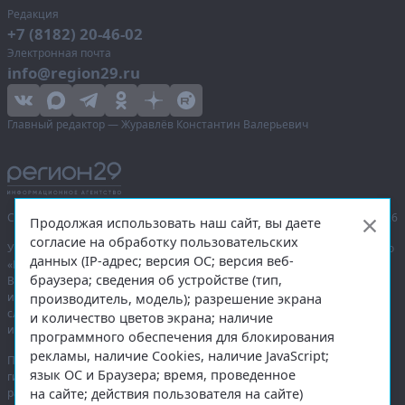
Редакция
+7 (8182) 20-46-02
Электронная почта
info@region29.ru
Главный редактор — Журавлёв Константин Валерьевич
Сетевое издание «Информационное агентство Регион 29»,
© 2016–2026
Продолжая использовать наш сайт, вы даете
согласие на обработку пользовательских
Учредитель — общество с ограниченной ответственностью «Агентство
данных (IP-адрес; версия ОС; версия веб-
«Правда Севера».
браузера; сведения об устройстве (тип,
Выписка из реестра зарегистрированных средств массовой
информации:
ЭЛ № ФС 77-74226
от 09.11.2018 выдано Федеральной
производитель, модель); разрешение экрана
службой по надзору в сфере связи, информационных технологий
и количество цветов экрана; наличие
и массовых коммуникаций (Роскомнадзор).
программного обеспечения для блокирования
рекламы, наличие Cookies, наличие JavaScript;
При полном или частичном использовании любых материалов
язык ОС и Браузера; время, проведенное
гиперссылка на
region29.ru
обязательна. Копирование материалов без
на сайте; действия пользователя на сайте)
разрешения администрации сайта запрещено.