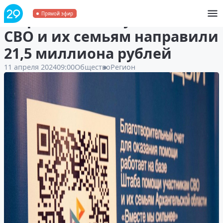
В Архангельске участникам
Прямой эфир
СВО и их семьям направили
21,5 миллиона рублей
11 апреля 2024
09:00
Общество
Регион