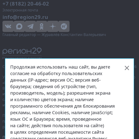
+7 (8182) 20-46-02
Электронная почта
info@region29.ru
Главный редактор — Журавлёв Константин Валерьевич
Продолжая использовать наш сайт, вы даете
Сетевое издание «Информационное агентство Регион 29»,
© 2016–2026
согласие на обработку пользовательских
Учредитель — общество с ограниченной ответственностью «Агентство
данных (IP-адрес; версия ОС; версия веб-
«Правда Севера».
браузера; сведения об устройстве (тип,
Выписка из реестра зарегистрированных средств массовой
производитель, модель); разрешение экрана
информации:
ЭЛ № ФС 77-74226
от 09.11.2018 выдано Федеральной
и количество цветов экрана; наличие
службой по надзору в сфере связи, информационных технологий
и массовых коммуникаций (Роскомнадзор).
программного обеспечения для блокирования
рекламы, наличие Cookies, наличие JavaScript;
При полном или частичном использовании любых материалов
язык ОС и Браузера; время, проведенное
гиперссылка на
region29.ru
обязательна. Копирование материалов без
на сайте; действия пользователя на сайте)
разрешения администрации сайта запрещено.
в целях определения посещаемости сайта
Правовая информация
.
средствами сервисов веб-аналитики Яндекс