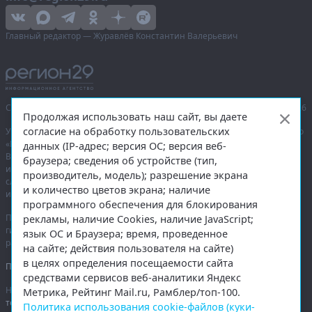
Главный редактор — Журавлёв Константин Валерьевич
Сетевое издание «Информационное агентство Регион 29»,
© 2016–2026
Продолжая использовать наш сайт, вы даете
согласие на обработку пользовательских
Учредитель — общество с ограниченной ответственностью «Агентство
«Правда Севера».
данных (IP-адрес; версия ОС; версия веб-
Выписка из реестра зарегистрированных средств массовой
браузера; сведения об устройстве (тип,
информации:
ЭЛ № ФС 77-74226
от 09.11.2018 выдано Федеральной
производитель, модель); разрешение экрана
службой по надзору в сфере связи, информационных технологий
и количество цветов экрана; наличие
и массовых коммуникаций (Роскомнадзор).
программного обеспечения для блокирования
При полном или частичном использовании любых материалов
рекламы, наличие Cookies, наличие JavaScript;
гиперссылка на
region29.ru
обязательна. Копирование материалов без
язык ОС и Браузера; время, проведенное
разрешения администрации сайта запрещено.
на сайте; действия пользователя на сайте)
в целях определения посещаемости сайта
Правовая информация
.
средствами сервисов веб-аналитики Яндекс
На информационном ресурсе применяются
рекомендательные
Метрика, Рейтинг Mail.ru, Рамблер/топ-100.
технологии
.
Политика использования cookie-файлов (куки-