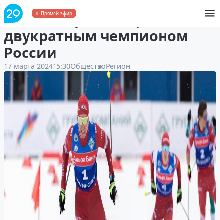
Александр Большунов стал
Прямой эфир
двукратным чемпионом
России
17 марта 2024
15:30
Общество
Регион