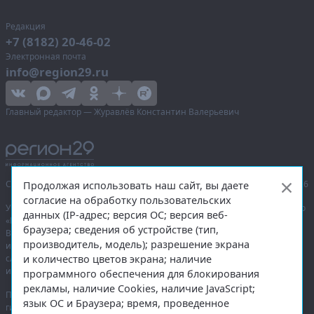
Редакция
+7 (8182) 20-46-02
Электронная почта
info@region29.ru
Главный редактор — Журавлёв Константин Валерьевич
Сетевое издание «Информационное агентство Регион 29»,
© 2016–2026
Продолжая использовать наш сайт, вы даете
согласие на обработку пользовательских
Учредитель — общество с ограниченной ответственностью «Агентство
данных (IP-адрес; версия ОС; версия веб-
«Правда Севера».
браузера; сведения об устройстве (тип,
Выписка из реестра зарегистрированных средств массовой
производитель, модель); разрешение экрана
информации:
ЭЛ № ФС 77-74226
от 09.11.2018 выдано Федеральной
и количество цветов экрана; наличие
службой по надзору в сфере связи, информационных технологий
и массовых коммуникаций (Роскомнадзор).
программного обеспечения для блокирования
рекламы, наличие Cookies, наличие JavaScript;
При полном или частичном использовании любых материалов
язык ОС и Браузера; время, проведенное
гиперссылка на
region29.ru
обязательна. Копирование материалов без