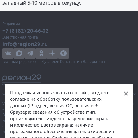
западный 5-10 метров в секунду.
Редакция
+7 (8182) 20-46-02
Электронная почта
info@region29.ru
Главный редактор — Журавлёв Константин Валерьевич
Продолжая использовать наш сайт, вы даете
Сетевое издание «Информационное агентство Регион 29»,
© 2016–2026
согласие на обработку пользовательских
Учредитель — общество с ограниченной ответственностью «Агентство
данных (IP-адрес; версия ОС; версия веб-
«Правда Севера».
браузера; сведения об устройстве (тип,
Выписка из реестра зарегистрированных средств массовой
производитель, модель); разрешение экрана
информации:
ЭЛ № ФС 77-74226
от 09.11.2018 выдано Федеральной
и количество цветов экрана; наличие
службой по надзору в сфере связи, информационных технологий
программного обеспечения для блокирования
и массовых коммуникаций (Роскомнадзор).
рекламы, наличие Cookies, наличие JavaScript;