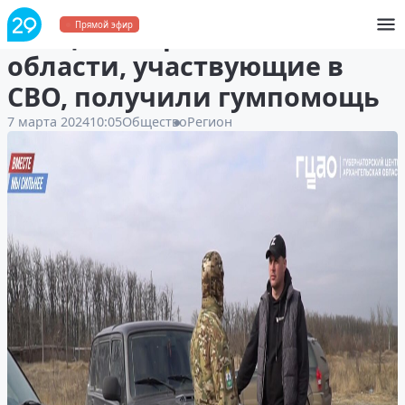
Бойцы из Архангельской
Прямой эфир
области, участвующие в
СВО, получили гумпомощь
7 марта 2024
10:05
Общество
Регион