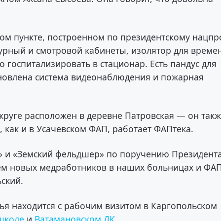
ом пункте, построенном по президентскому нацпр
рный и смотровой кабинеты, изолятор для време
госпитализировать в стационар. Есть пандус для
новлена система видеонаблюдения и пожарная
круге расположен в деревне Патровская — он так
, как и в Усачевском ФАП, работает ФАПтека.
» и «Земский фельдшер» по поручению Президент
дём новых медработников в наших больницах и ФАП
ский.
ья находится с рабочим визитом в Каргопольском
школе
и
Ватамановском ДК.