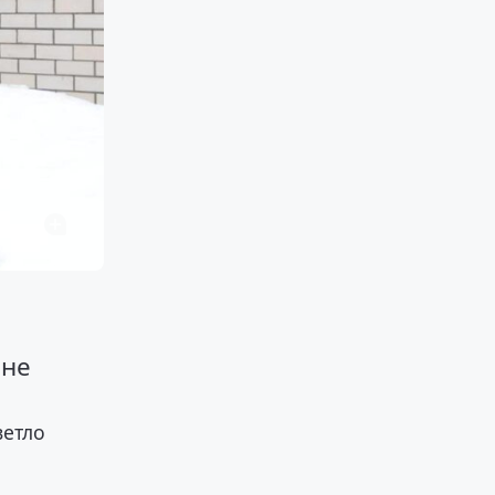
вне
ветло