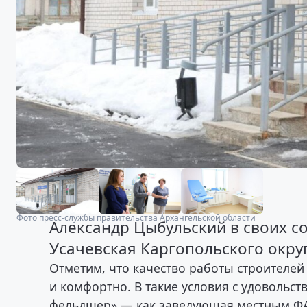
Фото пресс-службы правительства Архангельской области
Александр Цыбульский в своих с
Усачевская Каргопольского округ
Отметим, что качество работы строителей
и комфортно. В такие условия с удовольс
фельдшер» — как заведующая местным ФАП