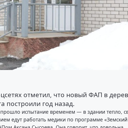
оцсетях отметил, что новый ФАП в дере
а построили год назад.
 прошло испытание временем — в здании тепло, с
твием едут работать медики по программе «Земский
ом Аксана Сысоева. Она говорит, что довольна