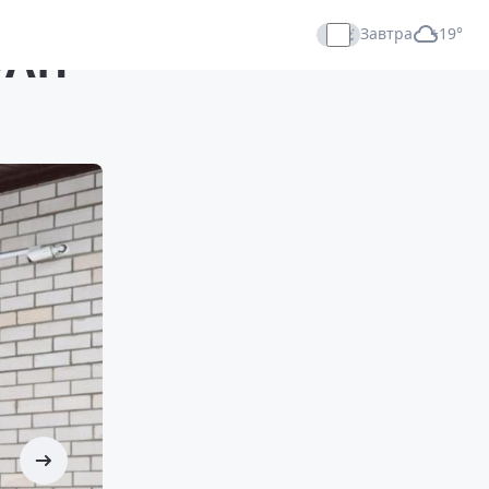
Завтра
+19°
ФАП
Прямой эфир