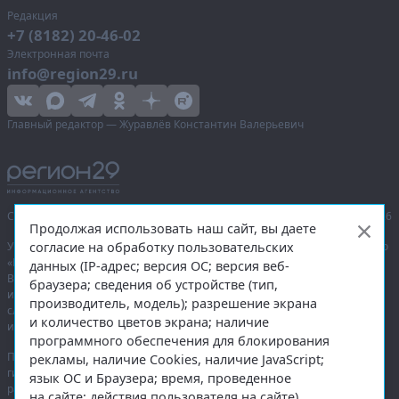
Редакция
+7 (8182) 20-46-02
Электронная почта
info@region29.ru
Главный редактор — Журавлёв Константин Валерьевич
Сетевое издание «Информационное агентство Регион 29»,
© 2016–2026
Продолжая использовать наш сайт, вы даете
согласие на обработку пользовательских
Учредитель — общество с ограниченной ответственностью «Агентство
«Правда Севера».
данных (IP-адрес; версия ОС; версия веб-
Выписка из реестра зарегистрированных средств массовой
браузера; сведения об устройстве (тип,
информации:
ЭЛ № ФС 77-74226
от 09.11.2018 выдано Федеральной
производитель, модель); разрешение экрана
службой по надзору в сфере связи, информационных технологий
и количество цветов экрана; наличие
и массовых коммуникаций (Роскомнадзор).
программного обеспечения для блокирования
При полном или частичном использовании любых материалов
рекламы, наличие Cookies, наличие JavaScript;
гиперссылка на
region29.ru
обязательна. Копирование материалов без
язык ОС и Браузера; время, проведенное
разрешения администрации сайта запрещено.
на сайте; действия пользователя на сайте)