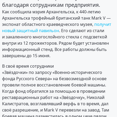
благодаря сотрудникам предприятия.
Как сообщила мэрия Архангельска, к 440-летию
Архангельска трофейный британский танк Mark V —
экспонат областного краеведческого музея,
получит
новый защитный павильон
. Его сделают из стали
и закаленного многослойного стекла с подсветкой
внутри из 12 прожекторов. Рядом будет установлен
информационный стенд. Все работы должны быть
завершены до 15 июня.
В своё время сотрудники
«Звёздочки» по запросу «Военно-исторического
фонда Русского Севера» на безвозмездной основе
провели полное восстановление боевой машины.
Когда фонд обратился за помощью в проведении
реставрационных работ на «Звёздочку», Николай
Калистратов, возглавлявший верфь в то время, дал
своё разрешение, и Mark V перевезли на завод. Там
боевая машина разместилась в одном цехе рядом