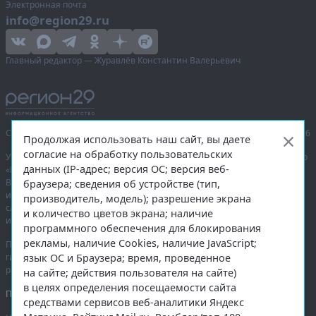
Электронная почта
info@region29.ru
Главный редактор — Журавлёв Константин Валерьевич
Сетевое издание «Информационное агентство Регион 29»,
© 2016–2026
Продолжая использовать наш сайт, вы даете
согласие на обработку пользовательских
Учредитель — общество с ограниченной ответственностью «Агентство
данных (IP-адрес; версия ОС; версия веб-
«Правда Севера».
Выписка из реестра зарегистрированных средств массовой
браузера; сведения об устройстве (тип,
информации:
ЭЛ № ФС 77-74226
от 09.11.2018 выдано Федеральной
производитель, модель); разрешение экрана
службой по надзору в сфере связи, информационных технологий
и количество цветов экрана; наличие
и массовых коммуникаций (Роскомнадзор).
программного обеспечения для блокирования
рекламы, наличие Cookies, наличие JavaScript;
При полном или частичном использовании любых материалов
язык ОС и Браузера; время, проведенное
гиперссылка на
region29.ru
обязательна. Копирование материалов без
разрешения администрации сайта запрещено.
на сайте; действия пользователя на сайте)
в целях определения посещаемости сайта
Правовая информация
.
средствами сервисов веб-аналитики Яндекс