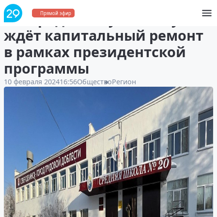
Северодвинскую школу №20
Прямой эфир
ждёт капитальный ремонт
в рамках президентской
программы
10 февраля 2024
16:56
Общество
Регион