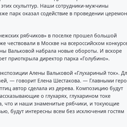
 этих скульптур. Наши сотрудники-мужчины
озже парк оказал содействие в проведении церемо
инежских рябчиков» в поселке прошел большой
уже чествовали в Москве на всероссийском конкурс
лены Вальковой набрала новые обороты. И вскоре
рет приоткрыла директор парка «Голубино».
экспозиции Алены Вальковой «Глухариный ток». Д
зей, — говорит Елена Шестакова. — Главными гер
птиц автор сделала из дерева. Композицию будут
ссказывающие о глухарях, глухарином токе
а, что и наши знаменитые рябчики, и токующие
вью, будут интересны всем без исключения гостям