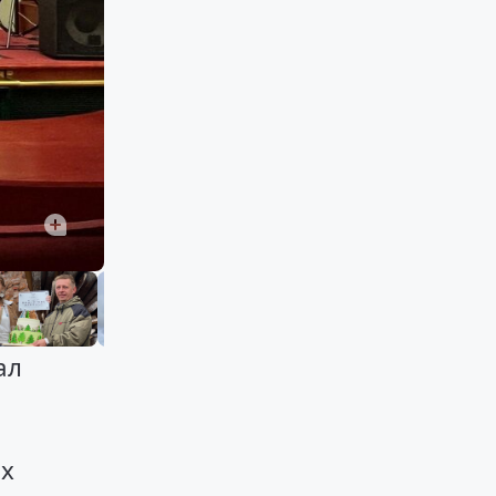
ал
их