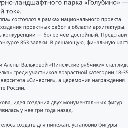
урно-ландшафтного парка «Голубино» 
й ток».
ппа» состоялся в рамках национального проекта
создания проектных работ в области архитектуры,
нь конкуренции — более чем достойный. Представи
 конкурсе 853 заявки. В решающую, финальную част
и Алены Вальковой «Пинежские рябчики» стал ли
лка» среди участников возрастной категории 18-3
иверситета «Синергия», а церемония награждения
те России.
ькова, идея создания двух монументальных фигур
вилась у нее три года назад.
телось создать для пинежан, установив фигуры