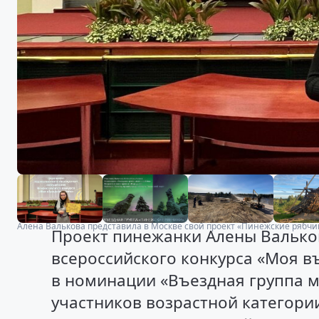
Алена Валькова представила в Москве свой проект «Пинежские рябчи
Проект пинежанки Алены Валько
всероссийского конкурса «Моя в
в номинации «Въездная группа м
участников возрастной категории