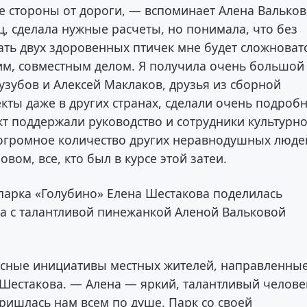
е стороны от дороги, — вспоминает Алена Вальков
, сделала нужные расчеты, но понимала, что без
ть двух здоровенных птичек мне будет сложноват
щим, совместным делом. Я получила очень большой
зубов и Алексей Маклаков, друзья из сборной
кты даже в других странах, сделали очень подроб
т поддержали руководство и сотрудники культурно
 огромное количество других неравнодушных люд
вом, все, кто был в курсе этой затеи.
парка «Голубино» Елена Шестакова поделилась
рка с талантливой пинежанкой Аленой Вальковой
есные инициативы местных жителей, направленны
 Шестакова. — Алена — яркий, талантливый челове
ришлась нам всем по душе. Парк со своей