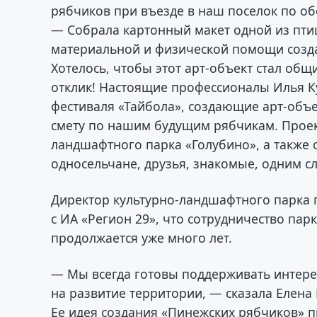
рябчиков при въезде в наш поселок по об
— Собрала картонный макет одной из птиц
материальной и физической помощи созда
Хотелось, чтобы этот арт-объект стал об
отклик! Настоящие профессионалы Илья Ку
фестиваля «Тайбола», создающие арт-объе
смету по нашим будущим рябчикам. Проек
ландшафтного парка «Голубино», а также
односельчане, друзья, знакомые, одним сло
Директор культурно-ландшафтного парка 
с ИА «Регион 29», что сотрудничество па
продолжается уже много лет.
— Мы всегда готовы поддерживать интер
на развитие территории, — сказала Елена
Ее идея создания «Пинежских рябчиков» п