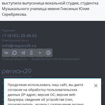
выступила выпускница вокальной студии, студентка
Музыкального училища имени Гнесиных Юлия
Серебрякова.
Редакция
+7 (8182) 20-46-02
Электронная почта
info@region29.ru
Главный редактор — Журавлёв Константин Валерьевич
Сетевое издание «Информационное агентство Регион 29»,
© 2016–2026
Продолжая использовать наш сайт, вы даете
согласие на обработку пользовательских
Учредитель — общество с ограниченной ответственностью «Агентство
данных (IP-адрес; версия ОС; версия веб-
«Правда Севера».
браузера; сведения об устройстве (тип,
Выписка из реестра зарегистрированных средств массовой
информации:
ЭЛ № ФС 77-74226
от 09.11.2018 выдано Федеральной
производитель, модель); разрешение экрана