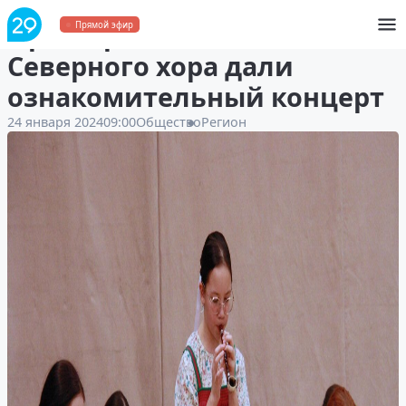
Оркестранты Малого
Прямой эфир
Северного хора дали
ознакомительный концерт
24 января 2024
09:00
Общество
Регион