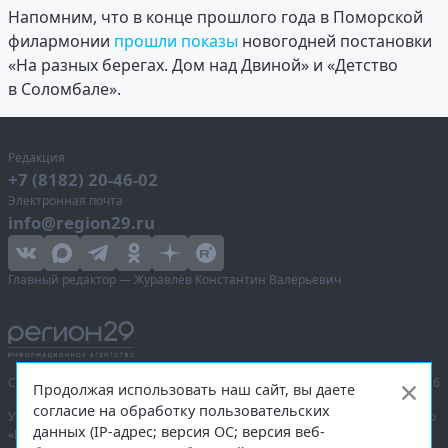
Напомним, что в конце прошлого года в Поморской
филармонии
прошли показы
новогодней постановки
«На разных берегах. Дом над Двиной» и «Детство
в Соломбале».
Редакция
+7 (8182) 20-46-02
Электронная почта
info@region29.ru
Главный редактор — Журавлёв Константин Валерьевич
Сетевое издание «Информационное агентство Регион 29»,
© 2016–2026
Продолжая использовать наш сайт, вы даете
согласие на обработку пользовательских
Учредитель — общество с ограниченной ответственностью «Агентство
данных (IP-адрес; версия ОС; версия веб-
«Правда Севера».