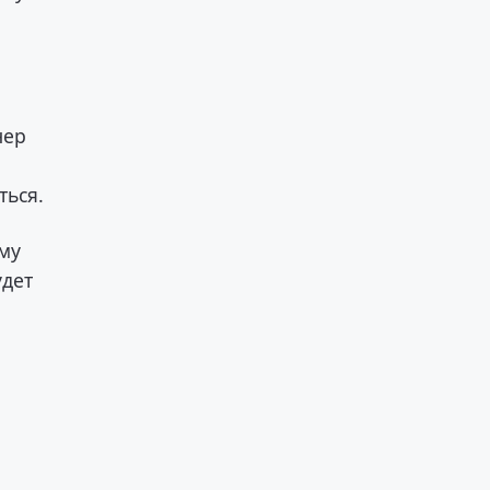
нер
ться.
ому
удет