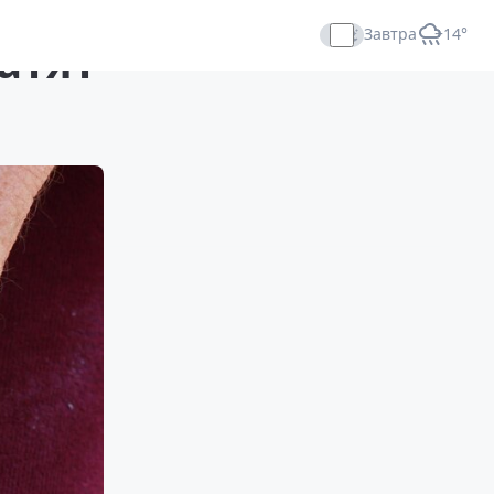
Завтра
+14°
атят
Прямой эфир