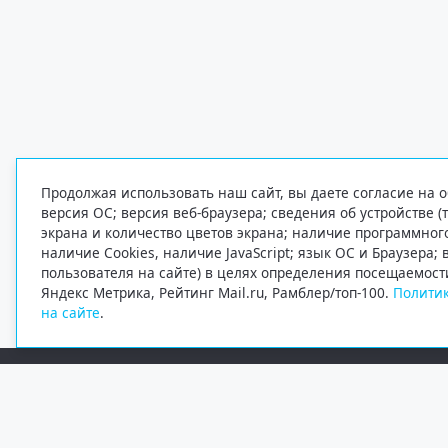
Продолжая использовать наш сайт, вы даете согласие на о
версия ОС; версия веб-браузера; сведения об устройстве (
экрана и количество цветов экрана; наличие программно
наличие Cookies, наличие JavaScript; язык ОС и Браузера;
пользователя на сайте) в целях определения посещаемост
Яндекс Метрика, Рейтинг Mail.ru, Рамблер/топ-100.
Политик
на сайте
.
Редакция
Электронная почта
+7 (8182) 20-46-02
info@region29.ru