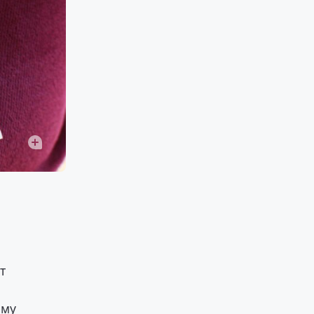
т
ему