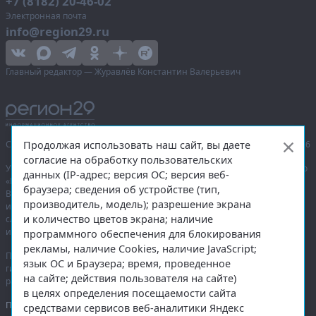
+7 (8182) 20-46-02
Электронная почта
info@region29.ru
Главный редактор — Журавлёв Константин Валерьевич
Продолжая использовать наш сайт, вы даете
Сетевое издание «Информационное агентство Регион 29»,
© 2016–2026
согласие на обработку пользовательских
Учредитель — общество с ограниченной ответственностью «Агентство
данных (IP-адрес; версия ОС; версия веб-
«Правда Севера».
браузера; сведения об устройстве (тип,
Выписка из реестра зарегистрированных средств массовой
производитель, модель); разрешение экрана
информации:
ЭЛ № ФС 77-74226
от 09.11.2018 выдано Федеральной
и количество цветов экрана; наличие
службой по надзору в сфере связи, информационных технологий
и массовых коммуникаций (Роскомнадзор).
программного обеспечения для блокирования
рекламы, наличие Cookies, наличие JavaScript;
При полном или частичном использовании любых материалов
язык ОС и Браузера; время, проведенное
гиперссылка на
region29.ru
обязательна. Копирование материалов без
на сайте; действия пользователя на сайте)
разрешения администрации сайта запрещено.
в целях определения посещаемости сайта
Правовая информация
.
средствами сервисов веб-аналитики Яндекс