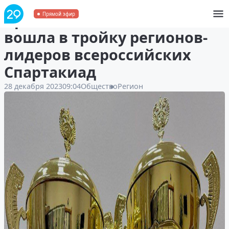
Архангельская область
Прямой эфир
вошла в тройку регионов-
лидеров всероссийских
Спартакиад
28 декабря 2023
09:04
Общество
Регион