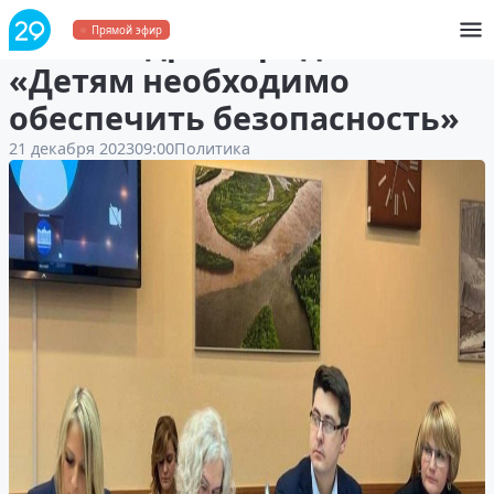
Александр Спиридонов:
Прямой эфир
«Детям необходимо
обеспечить безопасность»
21 декабря 2023
09:00
Политика