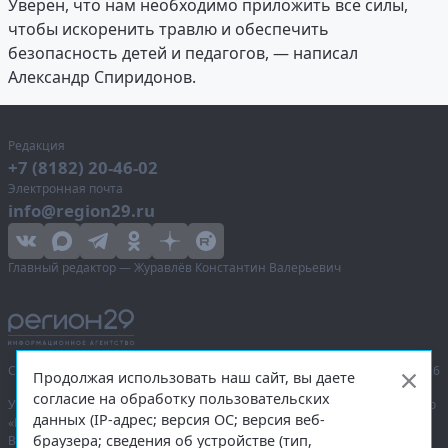
Уверен, что нам необходимо приложить все силы,
чтобы искоренить травлю и обеспечить
безопасность детей и педагогов, — написал
Александр Спиридонов.
Редакция
+7 (8182) 20-46-02
Электронная почта
info@region29.ru
Главный редактор — Журавлёв Константин Валерьевич
Сетевое издание «Информационное агентство Регион 29»,
© 2016–2026
Продолжая использовать наш сайт, вы даете
согласие на обработку пользовательских
Учредитель — общество с ограниченной ответственностью «Агентство
данных (IP-адрес; версия ОС; версия веб-
«Правда Севера».
браузера; сведения об устройстве (тип,
Выписка из реестра зарегистрированных средств массовой