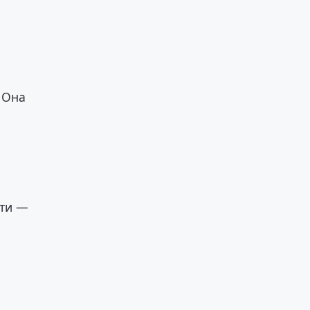
,
 Она
сти —