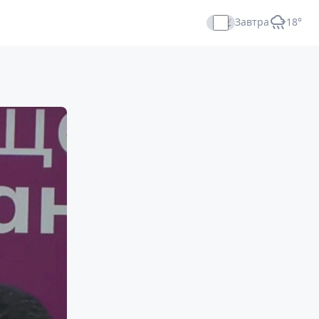
Завтра
+18°
Прямой эфир