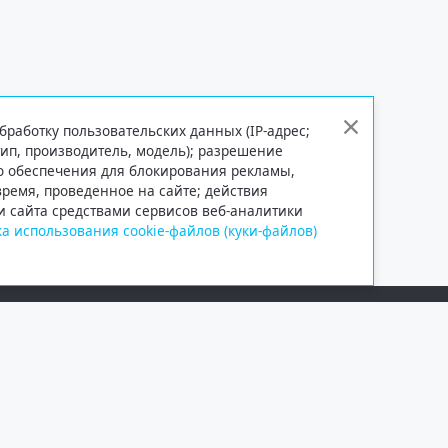
бработку пользовательских данных (IP-адрес;
тип, производитель, модель); разрешение
го обеспечения для блокирования рекламы,
 время, проведенное на сайте; действия
и сайта средствами сервисов веб-аналитики
а использования cookie-файлов (куки-файлов)
Сетевое издание «Информационно
Учредитель — общество с ограни