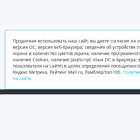
Продолжая использовать наш сайт, вы даете согласие на о
версия ОС; версия веб-браузера; сведения об устройстве (
экрана и количество цветов экрана; наличие программно
наличие Cookies, наличие JavaScript; язык ОС и Браузера;
пользователя на сайте) в целях определения посещаемост
Яндекс Метрика, Рейтинг Mail.ru, Рамблер/топ-100.
Политик
на сайте
.
Редакция
Электронная почта
+7 (8182) 20-46-02
info@region29.ru
Главный редактор — Журавлёв Константин Валерьевич