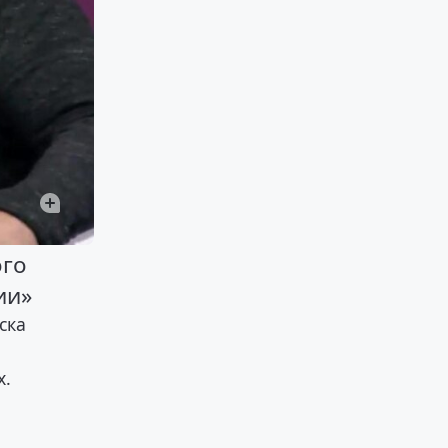
ого
ии»
ска
х.