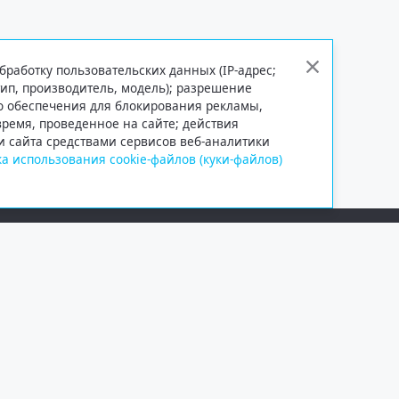
бработку пользовательских данных (IP-адрес;
тип, производитель, модель); разрешение
го обеспечения для блокирования рекламы,
 время, проведенное на сайте; действия
и сайта средствами сервисов веб-аналитики
а использования cookie-файлов (куки-файлов)
Сетевое издание «Информационно
Учредитель — общество с ограни
Выписка из реестра зарегистрир
от 09.11.2018 выдано Федеральн
и массовых коммуникаций (Роск