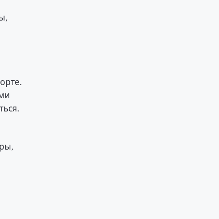
ы,
орте.
ыми
ться.
ры,