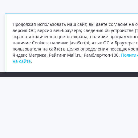
Продолжая использовать наш сайт, вы даете согласие на о
версия ОС; версия веб-браузера; сведения об устройстве (
экрана и количество цветов экрана; наличие программно
наличие Cookies, наличие JavaScript; язык ОС и Браузера;
пользователя на сайте) в целях определения посещаемост
Яндекс Метрика, Рейтинг Mail.ru, Рамблер/топ-100.
Политик
на сайте
.
Редакция
Электронная почта
+7 (8182) 20-46-02
info@region29.ru
Главный редактор — Журавлёв Константин Валерьевич