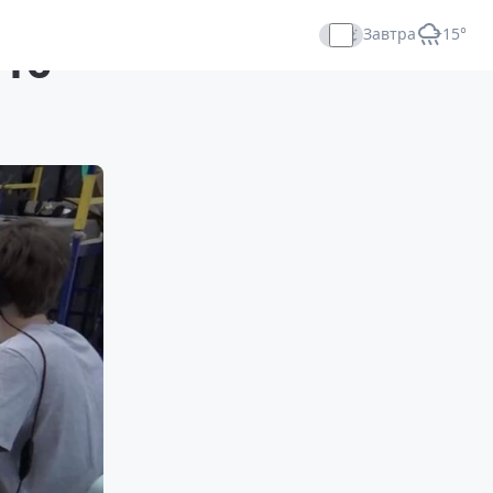
Завтра
+15°
 16
Прямой эфир