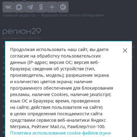
Главный редактор — Журавлёв Константин Валерьевич
Сетевое издание «Информационное агентство Регион 29»,
© 2016–2026
Продолжая использовать наш сайт, вы даете
согласие на обработку пользовательских
Учредитель — общество с ограниченной ответственностью «Агентство
данных (IP-адрес; версия ОС; версия веб-
«Правда Севера».
Выписка из реестра зарегистрированных средств массовой
браузера; сведения об устройстве (тип,
информации:
ЭЛ № ФС 77-74226
от 09.11.2018 выдано Федеральной
производитель, модель); разрешение экрана
службой по надзору в сфере связи, информационных технологий
и количество цветов экрана; наличие
и массовых коммуникаций (Роскомнадзор).
программного обеспечения для блокирования
рекламы, наличие Cookies, наличие JavaScript;
При полном или частичном использовании любых материалов
язык ОС и Браузера; время, проведенное
гиперссылка на
region29.ru
обязательна. Копирование материалов без
разрешения администрации сайта запрещено.
на сайте; действия пользователя на сайте)
в целях определения посещаемости сайта
Правовая информация
.
средствами сервисов веб-аналитики Яндекс
Метрика, Рейтинг Mail.ru, Рамблер/топ-100.
На информационном ресурсе применяются
рекомендательные
технологии
.
Политика использования cookie-файлов (куки-