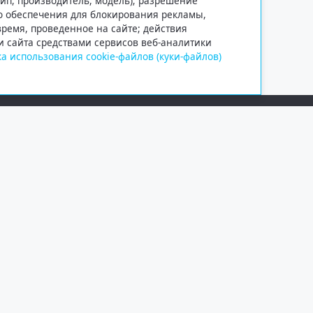
тип, производитель, модель); разрешение
го обеспечения для блокирования рекламы,
 время, проведенное на сайте; действия
и сайта средствами сервисов веб-аналитики
а использования cookie-файлов (куки-файлов)
Сетевое издание «Информационно
Учредитель — общество с ограни
Выписка из реестра зарегистрир
от 09.11.2018 выдано Федеральн
и массовых коммуникаций (Роск
При полном или частичном испо
обязательна. Копирование матер
Правовая информация
.