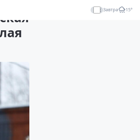
Завтра
+15°
ская
Прямой эфир
олая