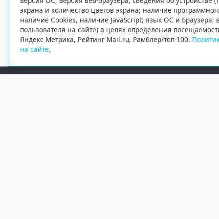
версия ОС; версия веб-браузера; сведения об устройстве (
экрана и количество цветов экрана; наличие программно
наличие Cookies, наличие JavaScript; язык ОС и Браузера;
пользователя на сайте) в целях определения посещаемост
Яндекс Метрика, Рейтинг Mail.ru, Рамблер/топ-100.
Политик
на сайте
.
Редакция
Электронная почта
+7 (8182) 20-46-02
info@region29.ru
Главный редактор — Журавлёв Константин Валерьевич