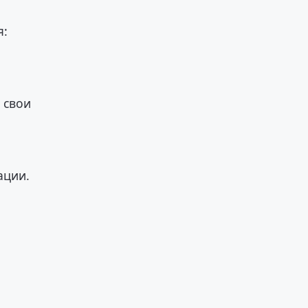
я:
 свои
ации.