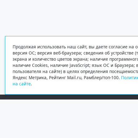
Продолжая использовать наш сайт, вы даете согласие на о
версия ОС; версия веб-браузера; сведения об устройстве (
экрана и количество цветов экрана; наличие программно
наличие Cookies, наличие JavaScript; язык ОС и Браузера;
пользователя на сайте) в целях определения посещаемост
Яндекс Метрика, Рейтинг Mail.ru, Рамблер/топ-100.
Политик
на сайте
.
Редакция
Электронная почта
+7 (8182) 20-46-02
info@region29.ru