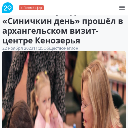
Семейный праздник
Прямой эфир
«Синичкин день» прошёл в
архангельском визит-
центре Кенозерья
22 ноября 2023
11:25
Общество
Регион