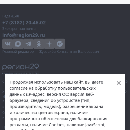
Редакция
+7 (8182) 20-46-02
Электронная почта
info@region29.ru
Главный редактор — Журавлёв Константин Валерьевич
Сетевое издание «Информационное агентство Регион 29»,
© 2016–2026
Продолжая использовать наш сайт, вы даете
согласие на обработку пользовательских
Учредитель — общество с ограниченной ответственностью «Агентство
данных (IP-адрес; версия ОС; версия веб-
«Правда Севера».
браузера; сведения об устройстве (тип,
Выписка из реестра зарегистрированных средств массовой
производитель, модель); разрешение экрана
информации:
ЭЛ № ФС 77-74226
от 09.11.2018 выдано Федеральной
и количество цветов экрана; наличие
службой по надзору в сфере связи, информационных технологий
и массовых коммуникаций (Роскомнадзор).
программного обеспечения для блокирования
рекламы, наличие Cookies, наличие JavaScript;
При полном или частичном использовании любых материалов