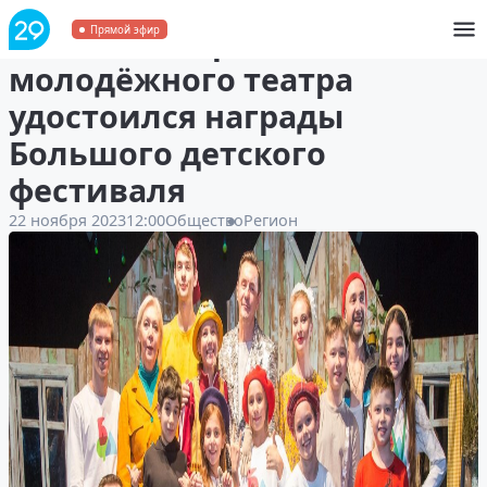
Спектакль Архангельского
Прямой эфир
молодёжного театра
удостоился награды
Большого детского
фестиваля
22 ноября 2023
12:00
Общество
Регион