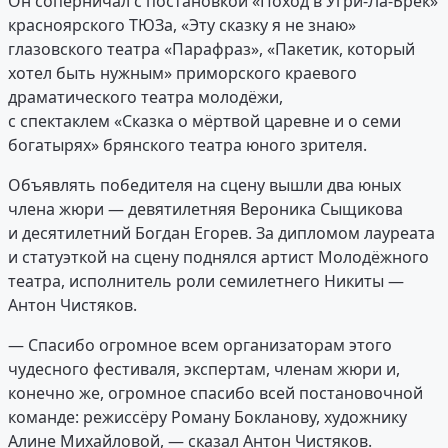
Он соперничал с постановкой «Поход в Угри-Ла-Брек»
красноярского ТЮЗа, «Эту сказку я не знаю»
глазовского театра «Парафраз», «Пакетик, который
хотел быть нужным» приморского краевого
драматического театра молодёжи,
с спектаклем «Сказка о мёртвой царевне и о семи
богатырях» брянского театра юного зрителя.
Объявлять победителя на сцену вышли два юных
члена жюри — девятилетняя Вероника Сыщикова
и десятилетний Богдан Егорев. За дипломом лауреата
и статуэткой на сцену поднялся артист Молодёжного
театра, исполнитель роли семилетнего Никиты —
Антон Чистяков.
— Спасибо огромное всем организаторам этого
чудесного фестиваля, экспертам, членам жюри и,
конечно же, огромное спасибо всей постановочной
команде: режиссёру Роману Бокланову, художнику
Алине Михайловой, — сказал Антон Чистяков.