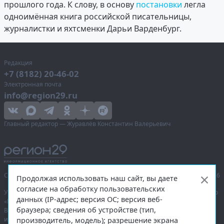
прошлого года. К слову, в основу
постановки
легла
одноимённая книга российской писательницы,
журналистки и яхтсменки Дарьи Варденбург.
Редакция
+7 (8182) 20-46-02
Электронная почта
info@region29.ru
Главный редактор — Журавлёв Константин Валерьевич
Сетевое издание «Информационное агентство Регион 29»,
© 2016–2026
Продолжая использовать наш сайт, вы даете
согласие на обработку пользовательских
Учредитель — общество с ограниченной ответственностью «Агентство
данных (IP-адрес; версия ОС; версия веб-
«Правда Севера».
браузера; сведения об устройстве (тип,
Выписка из реестра зарегистрированных средств массовой
информации:
ЭЛ № ФС 77-74226
от 09.11.2018 выдано Федеральной
производитель, модель); разрешение экрана