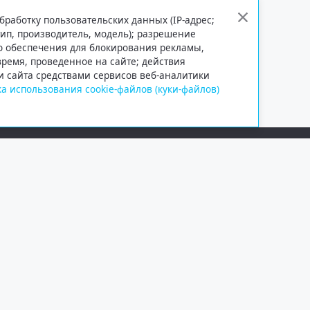
бработку пользовательских данных (IP-адрес;
тип, производитель, модель); разрешение
го обеспечения для блокирования рекламы,
 время, проведенное на сайте; действия
и сайта средствами сервисов веб-аналитики
а использования cookie-файлов (куки-файлов)
Сетевое издание «Информационно
Учредитель — общество с ограни
Выписка из реестра зарегистрир
от 09.11.2018 выдано Федеральн
и массовых коммуникаций (Роск
При полном или частичном испо