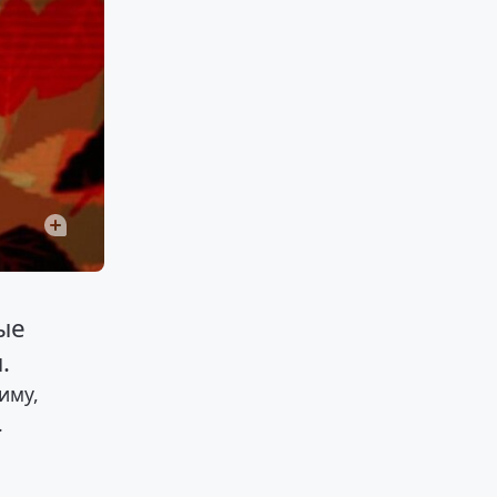
ые
.
иму,
.