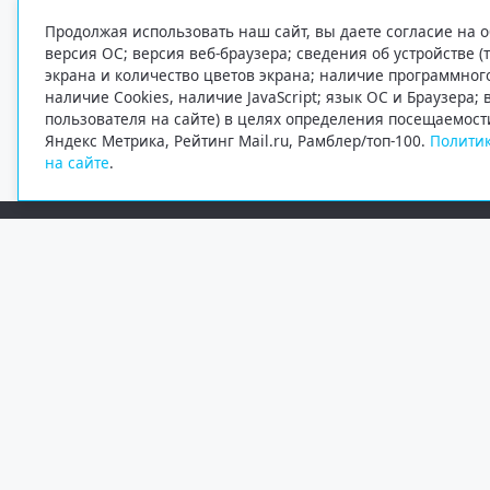
Продолжая использовать наш сайт, вы даете согласие на о
версия ОС; версия веб-браузера; сведения об устройстве (
экрана и количество цветов экрана; наличие программно
наличие Cookies, наличие JavaScript; язык ОС и Браузера;
пользователя на сайте) в целях определения посещаемост
Яндекс Метрика, Рейтинг Mail.ru, Рамблер/топ-100.
Политик
на сайте
.
Редакция
Электронная почта
+7 (8182) 20-46-02
info@region29.ru
Главный редактор — Журавлёв Константин Валерьевич