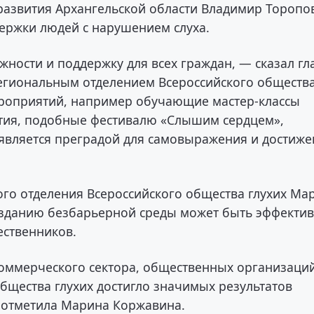
 развития Архангельской области Владимир Торопо
ержки людей с нарушением слуха.
ности и поддержку для всех граждан, — сказал гл
региональным отделением Всероссийского обществ
ероприятий, например обучающие мастер-классы
ятия, подобные фестивалю «Слышим сердцем»,
е является преградой для самовыражения и достиж
ого отделения Всероссийского общества глухих Ма
озданию безбарьерной среды может быть эффекти
ественников.
коммерческого сектора, общественных организаци
бщества глухих достигло значимых результатов
— отметила Марина Коржавина.