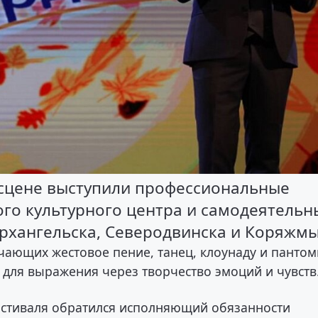
 сцене выступили профессиональные
ого культурного центра и самодеятельн
Архангельска, Северодвинска и Коряжмы
чающих жестовое пение, танец, клоунаду и пантом
й для выражения через творчество эмоций и чувств
естиваля обратился исполняющий обязанности