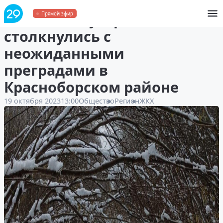
Экипажи мусоровозов
Прямой эфир
столкнулись с
неожиданными
преградами в
Красноборском районе
19 октября 2023
13:00
Общество
Регион
ЖКХ