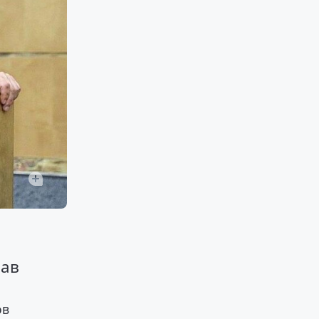
,
лав
ов