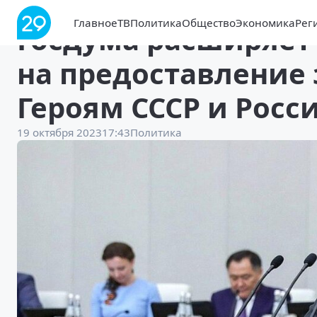
Главное
ТВ
Политика
Общество
Экономика
Рег
Госдума расширяет
на предоставление
Героям СССР и Росс
19 октября 2023
17:43
Политика