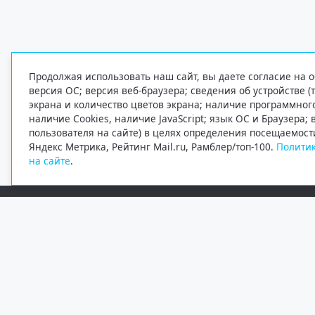
Продолжая использовать наш сайт, вы даете согласие на о
версия ОС; версия веб-браузера; сведения об устройстве (
экрана и количество цветов экрана; наличие программно
наличие Cookies, наличие JavaScript; язык ОС и Браузера;
пользователя на сайте) в целях определения посещаемост
Яндекс Метрика, Рейтинг Mail.ru, Рамблер/топ-100.
Политик
на сайте
.
Редакция
Электронная почта
+7 (8182) 20-46-02
info@region29.ru
Главный редактор — Журавлёв Константин Валерьевич