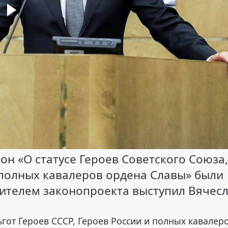
н «О статусе Героев Советского Союза
 полных кавалеров ордена Славы» были
явителем законопроекта выступил Вячес
ьгот Героев СССР, Героев России и полных кавалер