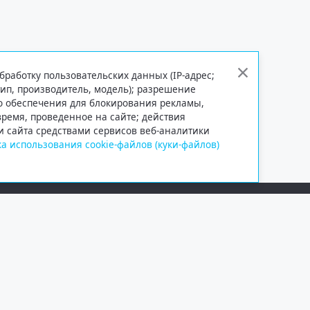
бработку пользовательских данных (IP-адрес;
тип, производитель, модель); разрешение
го обеспечения для блокирования рекламы,
 время, проведенное на сайте; действия
и сайта средствами сервисов веб-аналитики
а использования cookie-файлов (куки-файлов)
Сетевое издание «Информационно
Учредитель — общество с ограни
Выписка из реестра зарегистрир