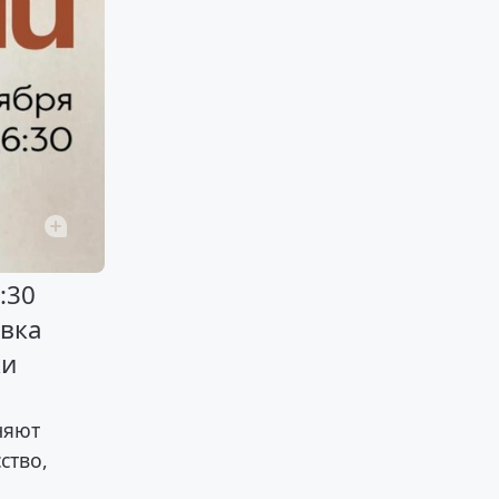
:30
авка
ки
няют
ство,