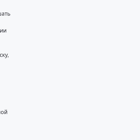
шать
рии
ску,
ной