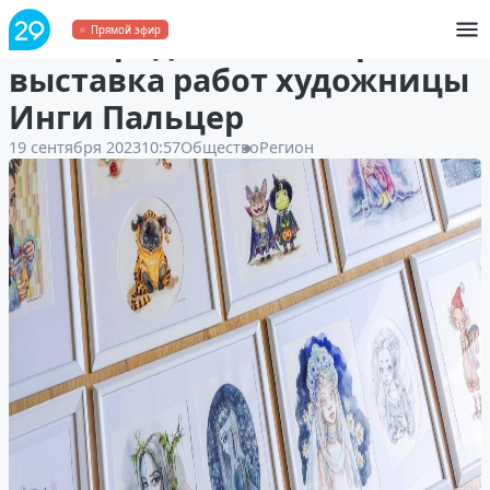
В Северодвинске откроется
Прямой эфир
выставка работ художницы
Инги Пальцер
19 сентября 2023
10:57
Общество
Регион