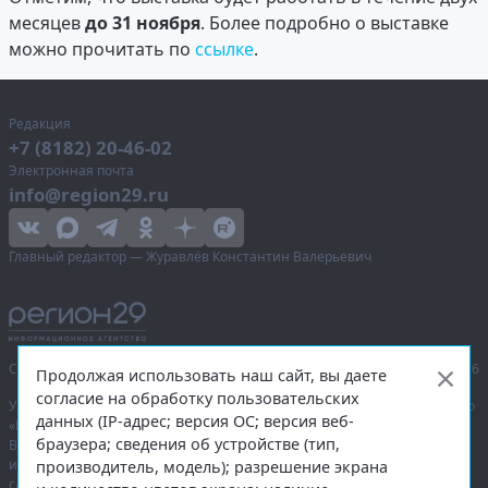
месяцев
до 31 ноября
. Более подробно о выставке
можно прочитать по
ссылке
.
Редакция
+7 (8182) 20-46-02
Электронная почта
info@region29.ru
Главный редактор — Журавлёв Константин Валерьевич
Сетевое издание «Информационное агентство Регион 29»,
© 2016–2026
Продолжая использовать наш сайт, вы даете
согласие на обработку пользовательских
Учредитель — общество с ограниченной ответственностью «Агентство
данных (IP-адрес; версия ОС; версия веб-
«Правда Севера».
браузера; сведения об устройстве (тип,
Выписка из реестра зарегистрированных средств массовой
информации:
ЭЛ № ФС 77-74226
от 09.11.2018 выдано Федеральной
производитель, модель); разрешение экрана
службой по надзору в сфере связи, информационных технологий