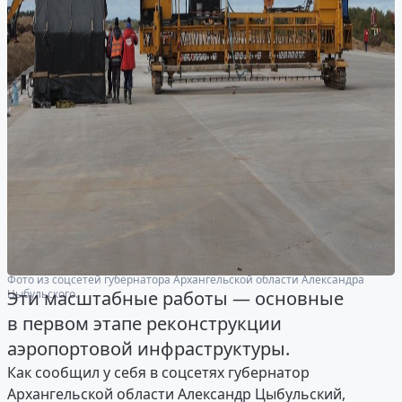
Фото из соцсетей губернатора Архангельской области Александра
Цыбульского.
Эти масштабные работы — основные
в первом этапе реконструкции
аэропортовой инфраструктуры.
Как сообщил у себя в соцсетях губернатор
Архангельской области Александр Цыбульский,