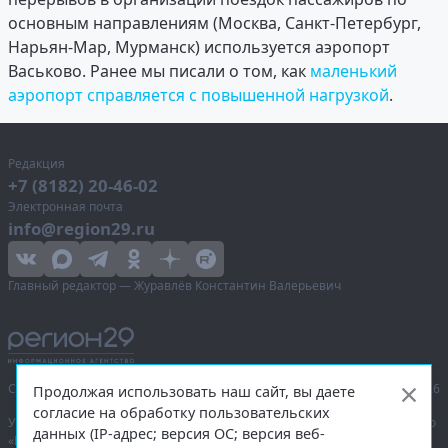
основным направлениям (Москва, Санкт-Петербург,
Нарьян-Мар, Мурманск) используется аэропорт
Васьково. Ранее мы писали о том, как
маленький
аэропорт справляется с повышенной нагрузкой
.
Редакция
+7 (8182) 20-46-02
Электронная почта
info@region29.ru
Главный редактор — Журавлёв Константин Валерьевич
Сетевое издание «Информационное агентство Регион 29»,
© 2016–2026
Продолжая использовать наш сайт, вы даете
согласие на обработку пользовательских
Учредитель — общество с ограниченной ответственностью «Агентство
данных (IP-адрес; версия ОС; версия веб-
«Правда Севера».