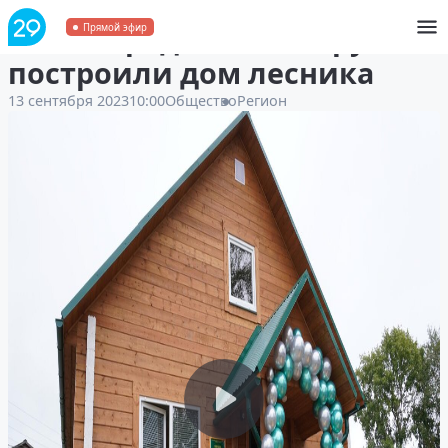
В Виноградовском округе
Прямой эфир
построили дом лесника
13 сентября 2023
10:00
Общество
Регион