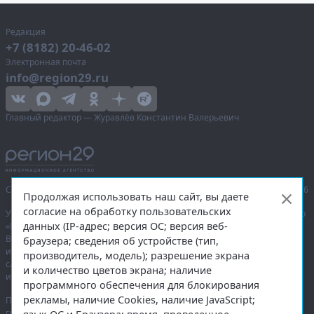
Редакция
+7 (8182) 20-46-02
Электронная почта
info@region29.ru
Главный редактор — Журавлёв Константин Валерьевич
Сетевое издание «Информационное агентство Регион 29»,
© 2016–2026
Продолжая использовать наш сайт, вы даете
согласие на обработку пользовательских
Учредитель — общество с ограниченной ответственностью «Агентство
данных (IP-адрес; версия ОС; версия веб-
«Правда Севера».
Выписка из реестра зарегистрированных средств массовой
браузера; сведения об устройстве (тип,
информации:
ЭЛ № ФС 77-74226
от 09.11.2018 выдано Федеральной
производитель, модель); разрешение экрана
службой по надзору в сфере связи, информационных технологий
и количество цветов экрана; наличие
и массовых коммуникаций (Роскомнадзор).
программного обеспечения для блокирования
рекламы, наличие Cookies, наличие JavaScript;
При полном или частичном использовании любых материалов
гиперссылка на
region29.ru
обязательна. Копирование материалов без