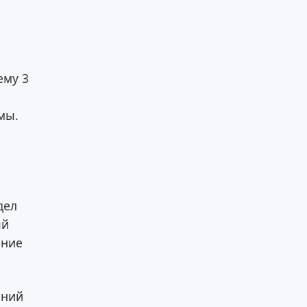
ему 3
мы.
дел
ый
ение
ений