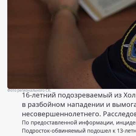
Фото регионального СК.
16-летний подозреваемый из Хо
в разбойном нападении и вымога
несовершеннолетнего. Расследов
По предоставленной информации, инциден
Подросток-обвиняемый подошел к 13-летн