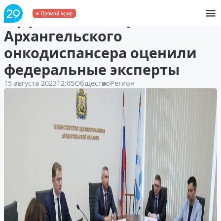
Эффективность работы
Прямой эфир
Архангельского
онкодиспансера оценили
федеральные эксперты
15 августа 2023
12:05
Общество
Регион