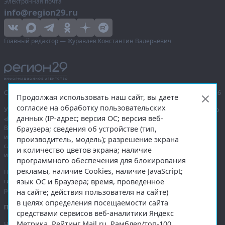
Электронная почта
info@region29.ru
Главный редактор — Журавлёв Константин Валерьевич
Сетевое издание «Информационное агентство Регион 29»,
© 2016–2026
Продолжая использовать наш сайт, вы даете
согласие на обработку пользовательских
Учредитель — общество с ограниченной ответственностью «Агентство
данных (IP-адрес; версия ОС; версия веб-
«Правда Севера».
Выписка из реестра зарегистрированных средств массовой
браузера; сведения об устройстве (тип,
информации:
ЭЛ № ФС 77-74226
от 09.11.2018 выдано Федеральной
производитель, модель); разрешение экрана
службой по надзору в сфере связи, информационных технологий
и количество цветов экрана; наличие
и массовых коммуникаций (Роскомнадзор).
программного обеспечения для блокирования
рекламы, наличие Cookies, наличие JavaScript;
При полном или частичном использовании любых материалов
язык ОС и Браузера; время, проведенное
гиперссылка на
region29.ru
обязательна. Копирование материалов без
разрешения администрации сайта запрещено.
на сайте; действия пользователя на сайте)
в целях определения посещаемости сайта
Правовая информация
.
средствами сервисов веб-аналитики Яндекс
Метрика, Рейтинг Mail.ru, Рамблер/топ-100.
На информационном ресурсе применяются
рекомендательные