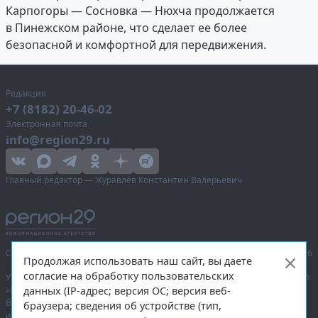
Карпогоры — Сосновка — Нюхча продолжается
в Пинежском районе, что сделает ее более
безопасной и комфортной для передвижения.
Редакция
+7 (8182) 20-46-02
Электронная почта
info@region29.ru
Главный редактор — Журавлёв Константин Валерьевич
Сетевое издание «Информационное агентство Регион 29»,
© 2016–2026
Продолжая использовать наш сайт, вы даете
согласие на обработку пользовательских
Учредитель — общество с ограниченной ответственностью «Агентство
данных (IP-адрес; версия ОС; версия веб-
«Правда Севера».
Выписка из реестра зарегистрированных средств массовой
браузера; сведения об устройстве (тип,
информации:
ЭЛ № ФС 77-74226
от 09.11.2018 выдано Федеральной