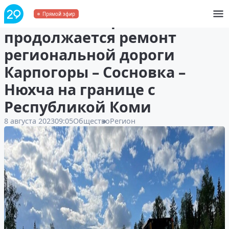
В Пинежском районе
Прямой эфир
продолжается ремонт
региональной дороги
Карпогоры – Сосновка –
Нюхча на границе с
Республикой Коми
8 августа 2023
09:05
Общество
Регион