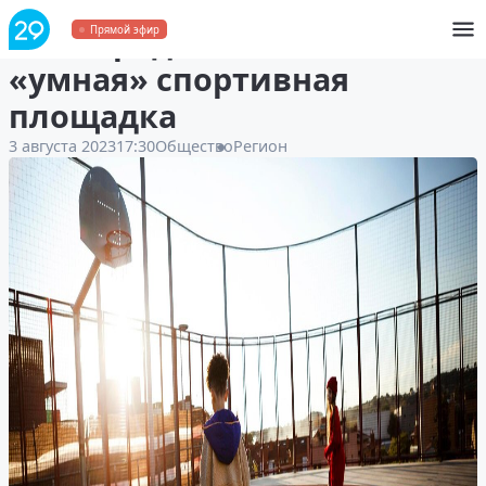
В Северодвинске появится
Прямой эфир
«умная» спортивная
площадка
3 августа 2023
17:30
Общество
Регион