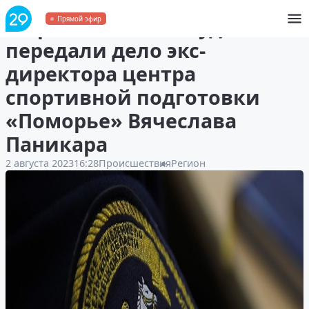
В Архангельске в суд
Прямой эфир
передали дело экс-
директора центра
спортивной подготовки
«Поморье» Вячеслава
Паникара
2 августа 2023
16:28
Происшествия
Регион